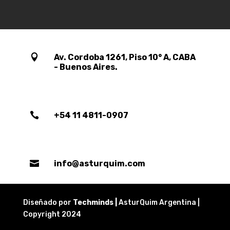

Av. Cordoba 1261, Piso 10° A, CABA
- Buenos Aires.

+54 11 4811-0907

info@asturquim.com
Diseñado por
Techminds |
AsturQuim Argentina |
Copyright 2024