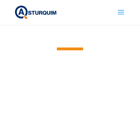
C
o
m
p
r
o
m
i
s
o
Impulsando una cultura de
colaboración con nuestros
clientes y proveedores.