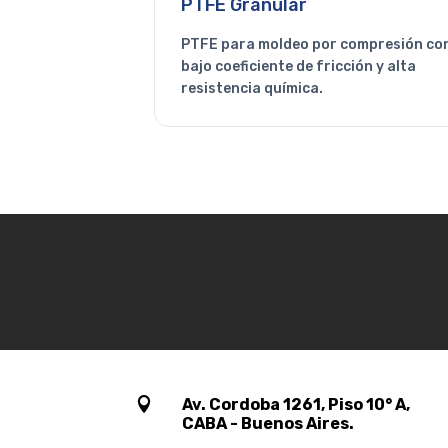
PTFE Granular
PTFE para moldeo por compresión co
bajo coeficiente de fricción y alta
resistencia química.

Av. Cordoba 1261, Piso 10° A,
CABA - Buenos Aires.