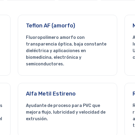
Teflon AF (amorfo)
Fluoropolímero amorfo con
A
transparencia óptica, baja constante
l
dieléctrica y aplicaciones en
U
biomedicina, electrónica y
c
semiconductores.
Alfa Metil Estireno
os
Ayudante de proceso para PVC que
R
mejora flujo, lubricidad y velocidad de
r
el
extrusión.
a
t