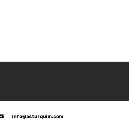

info@asturquim.com