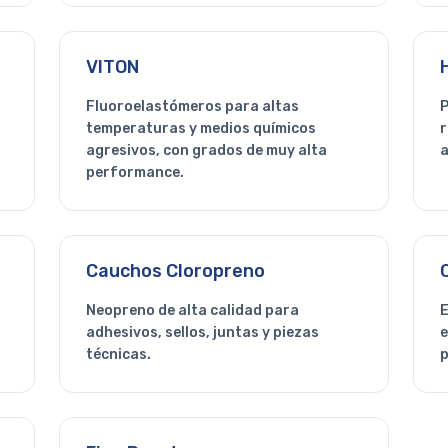
VITON
Fluoroelastómeros para altas
P
temperaturas y medios químicos
r
agresivos, con grados de muy alta
a
performance.
Cauchos Cloropreno
Neopreno de alta calidad para
E
adhesivos, sellos, juntas y piezas
e
técnicas.
p