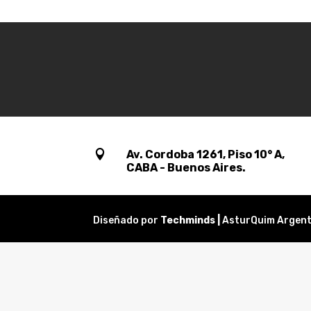

Av. Cordoba 1261, Piso 10° A,
CABA - Buenos Aires.
Diseñado por
Techminds |
AsturQuim Argent