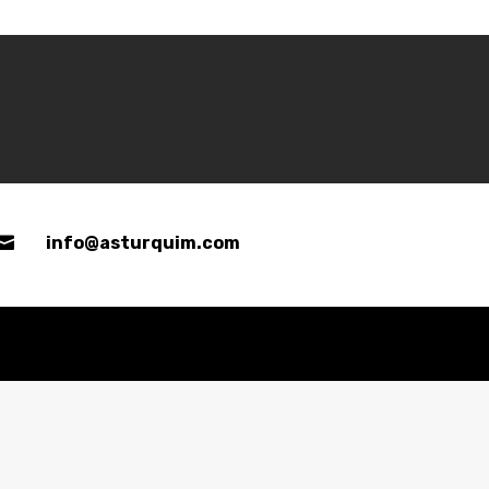

info@asturquim.com