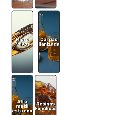
Micro
Cargas
Polvos
Silanizadas
Alfa
Resinas
metil
Fenolicas
estireno