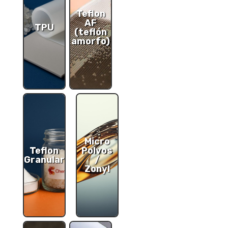
Teflon
AF
TPU
(teflón
amorfo)
Micro
Teflon
Polvos
Granular
/
Zonyl