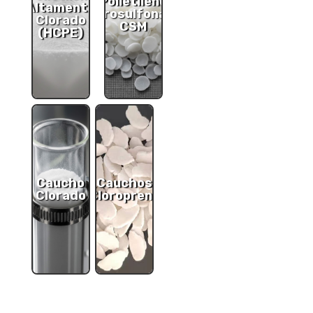
Polietileno
Altamente
clorosulfonado
Clorado
CSM
(HCPE)
Caucho
Cauchos
Clorado
Cloropreno