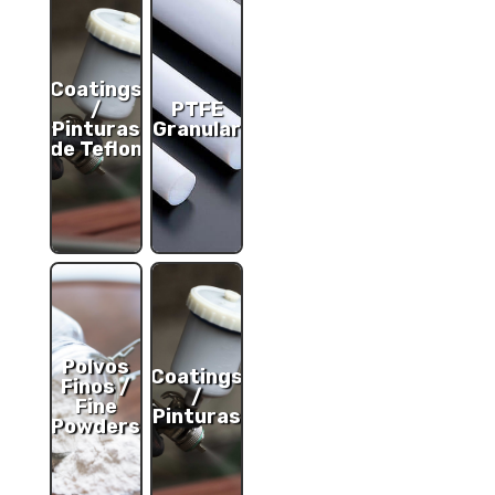
Coatings
/
PTFE
Pinturas
Granular
de Teflon
Polvos
Coatings
Finos /
/
Fine
Pinturas
Powders